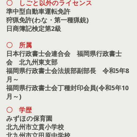
〇 しごと以外のライセンス
準中型自動車運転免許
狩猟免許(わな・第一種猟銃)
日商簿記検定第2級
〇 所属
日本行政書士会連合会 福岡県行政書士
会 北九州東支部
福岡県行政書士会法規部副部長 令和5年8
月～
福岡県行政書士会丁種封印会員(令和5年10
月～)
〇 学歴
みずほの保育園
北九州市立貫小学校
北九州市立田原中学校