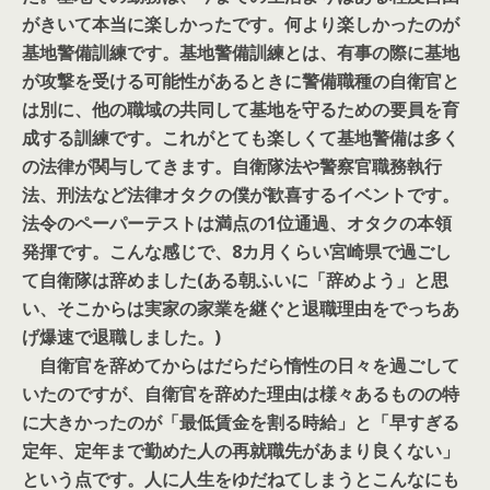
がきいて本当に楽しかったです。何より楽しかったのが
基地警備訓練です。基地警備訓練とは、有事の際に基地
が攻撃を受ける可能性があるときに警備職種の自衛官と
は別に、他の職域の共同して基地を守るための要員を育
成する訓練です。これがとても楽しくて基地警備は多く
の法律が関与してきます。自衛隊法や警察官職務執行
法、刑法など法律オタクの僕が歓喜するイベントです。
法令のペーパーテストは満点の1位通過、オタクの本領
発揮です。こんな感じで、8カ月くらい宮崎県で過ごし
て自衛隊は辞めました(ある朝ふいに「辞めよう」と思
い、そこからは実家の家業を継ぐと退職理由をでっちあ
げ爆速で退職しました。)
自衛官を辞めてからはだらだら惰性の日々を過ごして
いたのですが、自衛官を辞めた理由は様々あるものの特
に大きかったのが「最低賃金を割る時給」と「早すぎる
定年、定年まで勤めた人の再就職先があまり良くない」
という点です。人に人生をゆだねてしまうとこんなにも