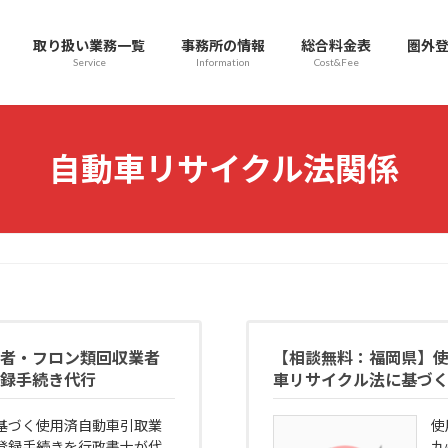
取り扱い業務一覧
事務所の情報
総合料金表
圏外登
Service
Information
Cost&Fee
自動車リサイクル法関係
者・フロン類回収業者
【相談無料：福岡県】
録手続き代行
車リサイクル法に基づ
基づく使用済自動車引取業
使
登録手続きを行政書士が代
九