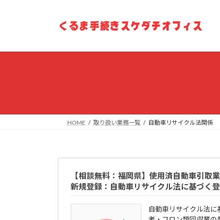
コ
ナ
ン
ビ
テ
ゲ
ン
ー
ツ
シ
へ
ョ
ス
ン
キ
に
ッ
移
プ
動
HOME
取り扱い業務一覧
自動車リサイクル法関係
【相談無料：福岡県】使用済自動車引取業
新規登録：自動車リサイクル法に基づく登
自動車リサイクル法に
者・フロン類回収業の