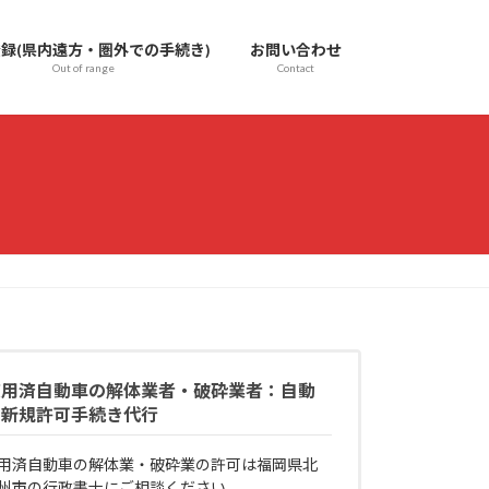
録(県内遠方・圏外での手続き)
お問い合わせ
Out of range
Contact
使用済自動車の解体業者・破砕業者：自動
く新規許可手続き代行
用済自動車の解体業・破砕業の許可は福岡県北
州市の行政書士にご相談ください。