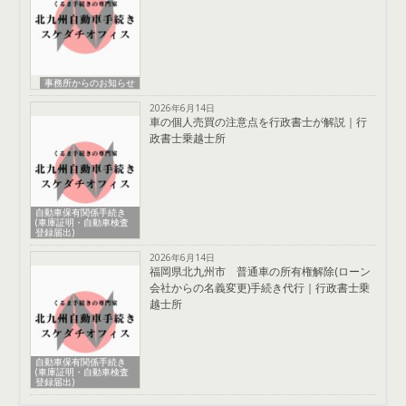
事務所からのお知らせ
2026年6月14日
車の個人売買の注意点を行政書士が解説｜行
政書士乗越士所
自動車保有関係手続き
(車庫証明・自動車検査
登録届出)
2026年6月14日
福岡県北九州市 普通車の所有権解除(ローン
会社からの名義変更)手続き代行｜行政書士乗
越士所
自動車保有関係手続き
(車庫証明・自動車検査
登録届出)