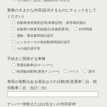
業務の大まかな内容(該当するものにチェックをして
ください)
自動車保管場所証明(車庫証明)・保管場所届出
自動車の検査登録届出(名義変更等)
封印関係
運輸・運送業関係許認可
レンタカーその他自動車関係許認可
その他許認可等
手続きに関係する車種
普通自動車(白ナンバー)
軽四輪自動車(黄色ナンバー)
バイク
原付
車両が複数台ある場合はその台数(例.普通車〇台 軽
自動車〇台 合計〇台)
ナンバー管轄またはお住まいの市区町村