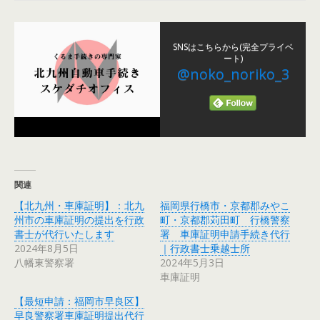
SNSはこちらから(完全プライベ
ート)
@noko_noriko_3
関連
【北九州・車庫証明】：北九
福岡県行橋市・京都郡みやこ
州市の車庫証明の提出を行政
町・京都郡苅田町 行橋警察
書士が代行いたします
署 車庫証明申請手続き代行
2024年8月5日
｜行政書士乗越士所
八幡東警察署
2024年5月3日
車庫証明
【最短申請：福岡市早良区】
早良警察署車庫証明提出代行