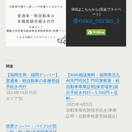
SNSはこちらから(完全プライベ
ート)
@noko_noriko_3
関連
【福岡支局：福岡ナンバー】
【Web相談無料：福岡県北九
普通車・軽自動車の各種登録
州市門司区】門司警察署：軽
手続き代行
自動車車庫証明(保管場所)届
2024年10月31日
出手続き代行～5,500円＋送
エリア別
料～
2025年4月5日
自動車保有関係手続き(車庫
証明・自動車検査登録届出)
筑豊ナンバー：バイク(小型
二輪・軽二輪)名義変更手続