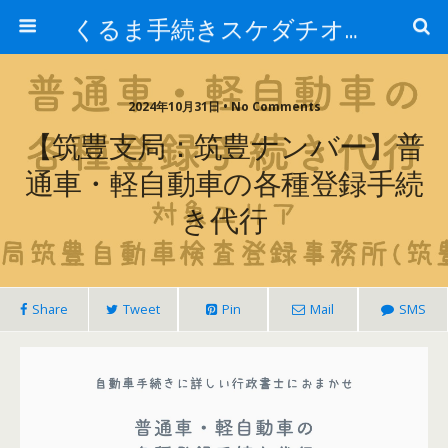
くるま手続きスケダチオフィス
2024年10月31日 • No Comments
【筑豊支局：筑豊ナンバー】普
通車・軽自動車の各種登録手続
き代行
Share
Tweet
Pin
Mail
SMS