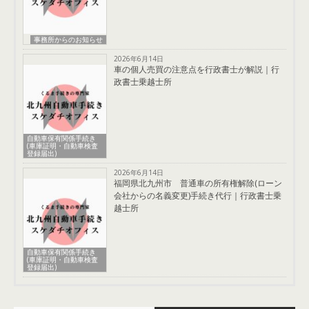
事務所からのお知らせ
2026年6月14日
車の個人売買の注意点を行政書士が解説｜行
政書士乗越士所
自動車保有関係手続き
(車庫証明・自動車検査
登録届出)
2026年6月14日
福岡県北九州市 普通車の所有権解除(ローン
会社からの名義変更)手続き代行｜行政書士乗
越士所
自動車保有関係手続き
(車庫証明・自動車検査
登録届出)