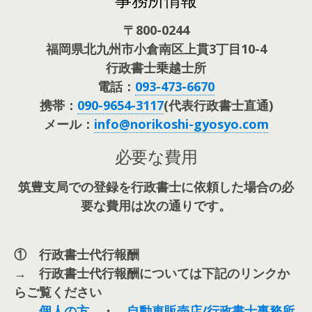
〒800-0244
福岡県北九州市小倉南区上貫3丁目10-4
行政書士乗越士所
電話：
093-473-6670
携帯：
090-9654-3117
(代表行政書士直通)
メール：
info@norikoshi-gyosyo.com
必要な費用
筑豊支局での登録を行政書士に依頼した場合の必
要な費用は次の通りです。
① 行政書士代行報酬
→ 行政書士代行報酬については下記のリンクか
らご覧ください
個人の方
・
自動車販売店/行政書士事務所