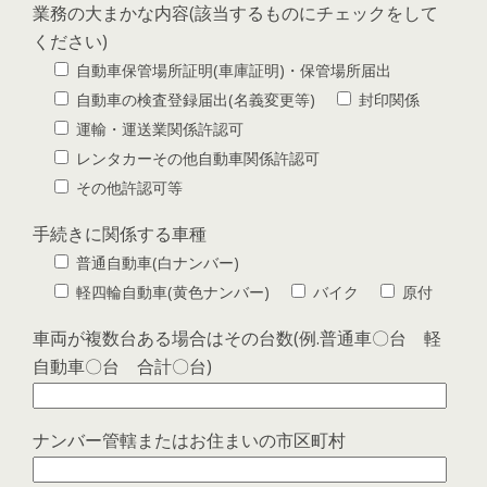
業務の大まかな内容(該当するものにチェックをして
ください)
自動車保管場所証明(車庫証明)・保管場所届出
自動車の検査登録届出(名義変更等)
封印関係
運輸・運送業関係許認可
レンタカーその他自動車関係許認可
その他許認可等
手続きに関係する車種
普通自動車(白ナンバー)
軽四輪自動車(黄色ナンバー)
バイク
原付
車両が複数台ある場合はその台数(例.普通車〇台 軽
自動車〇台 合計〇台)
ナンバー管轄またはお住まいの市区町村