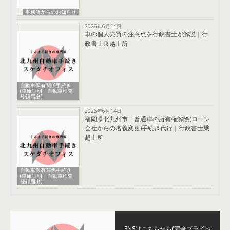
事務所からのお知らせ
2026年6月14日
車の個人売買の注意点を行政書士が解説｜行
政書士乗越士所
自動車保有関係手続き
(車庫証明・自動車検査
登録届出)
2026年6月14日
福岡県北九州市 普通車の所有権解除(ローン
会社からの名義変更)手続き代行｜行政書士乗
越士所
自動車保有関係手続き
(車庫証明・自動車検査
登録届出)
SNSはこちらから(完全プライベ