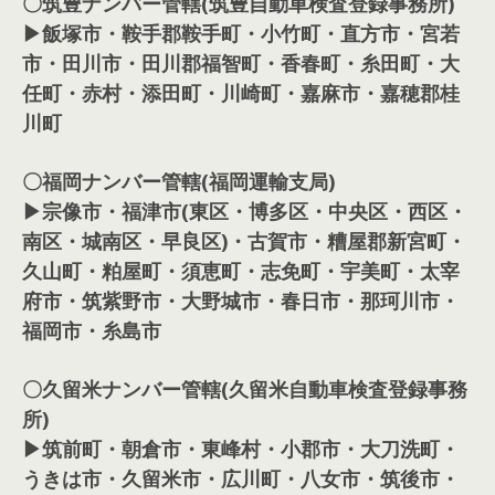
〇筑豊ナンバー管轄(筑豊自動車検査登録事務所)
▶飯塚市・鞍手郡鞍手町・小竹町・直方市・宮若
市・田川市・田川郡福智町・香春町・糸田町・大
任町・赤村・添田町・川崎町・嘉麻市・嘉穂郡桂
川町
〇福岡ナンバー管轄(福岡運輸支局)
▶宗像市・福津市(東区・博多区・中央区・西区・
南区・城南区・早良区)・古賀市・糟屋郡新宮町・
久山町・粕屋町・須恵町・志免町・宇美町・太宰
府市・筑紫野市・大野城市・春日市・那珂川市・
福岡市・糸島市
〇久留米ナンバー管轄(久留米自動車検査登録事務
所)
▶筑前町・朝倉市・東峰村・小郡市・大刀洗町・
うきは市・久留米市・広川町・八女市・筑後市・