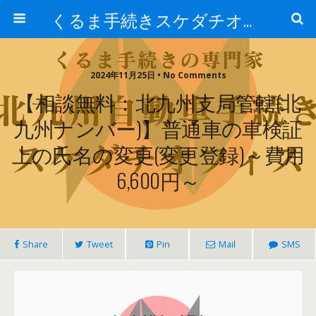
くるま手続きスケダチオフィス
2024年11月25日 • No Comments
【相談無料：北九州支局管轄(北
九州ナンバー)】普通車の車検証
上の氏名の変更(変更登録)～費用
6,600円～
Share
Tweet
Pin
Mail
SMS