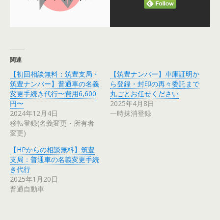
関連
【初回相談無料：筑豊支局・
【筑豊ナンバー】車庫証明か
筑豊ナンバー】普通車の名義
ら登録・封印の再々委託まで
変更手続き代行〜費用6,600
丸ごとお任せください
円〜
2025年4月8日
2024年12月4日
一時抹消登録
移転登録(名義変更・所有者
変更)
【HPからの相談無料】筑豊
支局：普通車の名義変更手続
き代行
2025年1月20日
普通自動車