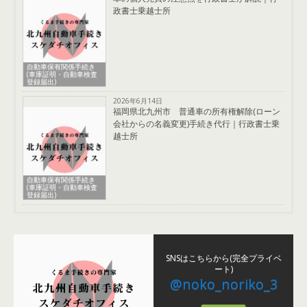
政書士乗越士所
自動車保有関係手続き
(車庫証明・自動車検査
登録届出)
2026年6月14日
福岡県北九州市 普通車の所有権解除(ローン
会社からの名義変更)手続き代行｜行政書士乗
越士所
自動車保有関係手続き
(車庫証明・自動車検査
登録届出)
SNSはこちらから(完全プライベ
ート)
@noko_noriko_3