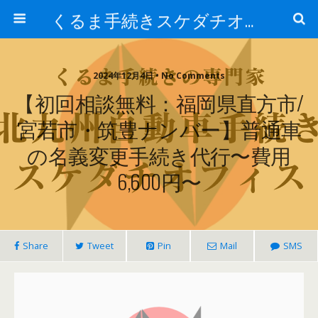
くるま手続きスケダチオフィス
2024年12月4日 • No Comments
【初回相談無料：福岡県直方市/
宮若市・筑豊ナンバー】普通車
の名義変更手続き代行〜費用
6,600円〜
Share
Tweet
Pin
Mail
SMS