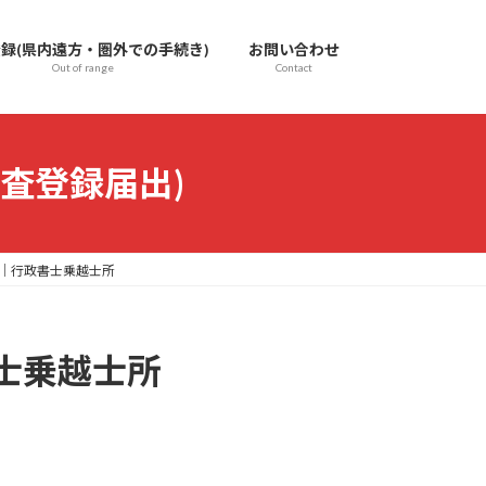
録(県内遠方・圏外での手続き)
お問い合わせ
Out of range
Contact
査登録届出)
｜行政書士乗越士所
士乗越士所