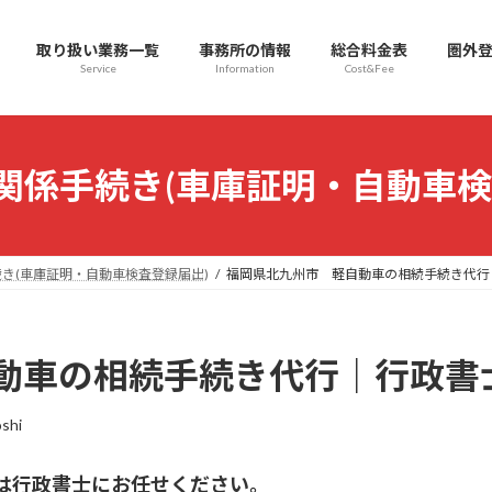
取り扱い業務一覧
事務所の情報
総合料金表
圏外登
Service
Information
Cost&Fee
関係手続き(車庫証明・自動車検
き(車庫証明・自動車検査登録届出)
福岡県北九州市 軽自動車の相続手続き代行
動車の相続手続き代行｜行政書
oshi
は行政書士にお任せください。