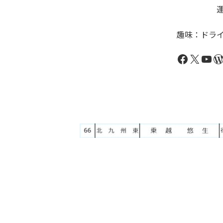
運輸関係許
趣味：ドラ
Faceboo
X
You
W