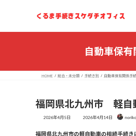
コ
ナ
ン
ビ
テ
ゲ
ン
ー
ツ
シ
へ
ョ
ス
ン
自動車保有
キ
に
ッ
移
プ
動
HOME
総合・未分類
手続き別
自動車保有関係手続
福岡県北九州市 軽自
最
2026年4月5日
2026年4月14日
norik
終
更
福岡県北九州市の軽自動車の相続手続き
新