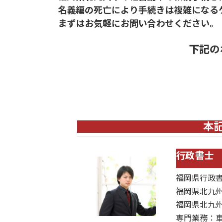
日
名義編の死亡により手続きは複雑になる
時
まずはお気軽にお問い合わせください。
:
下記の
お電話はこち
本
行政書士
福岡県行政
福岡県北九州
福岡県北九
専門業務：