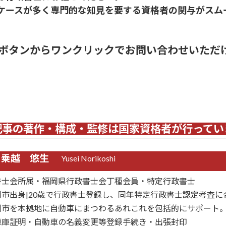
ケースが多く専門的な知見を要する資格者の関与がスム
ボタンからワンクリックでお問い合わせいただ
らから
メールはこちらから
専用フォームはこちらから
LINEか
記事の著作・構成・監修は国家資格者が行ってい
 乗越 悠生
Yusei Norikoshi
書士会所属・福岡県行政書士会丁種会員・特定行政書士
市出身|20歳で行政書士登録し、同年特定行政書士認定考査に
州市を本拠地に自動車にまつわるあれこれを包括的にサポート
車庫証明・自動車の名義変更等登録手続き・出張封印