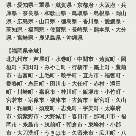
県・愛知県三重県・滋賀県・京都府・大阪府・兵
庫県・奈良県・和歌山県・鳥取県・島根県・岡山
県・広島県・山口県・徳島県・香川県・愛媛県・
高知県・福岡県・佐賀県・長崎県・熊本県・大分
県・宮崎県・鹿児島県・沖縄県
【福岡県全域】
北九州市・芦屋町・水巻町・中間市・遠賀町・岡
垣町・苅田町・みやこ町・行橋市・築上町・豊前
市・吉富町・上毛町・鞍手町・直方市・福智町・
香春町・糸田町・田川市・大任町・赤村・添田
町・川崎町・嘉麻市・桂川町・飯塚市・小竹町・
宮若市・宗像市・福津市・古賀市・新宮町・久山
町・粕屋町・須恵町・志免町・宇美町・太宰府
市・筑紫野市・大野城市・春日市・那珂川市・福
岡市・糸島市・筑前町・朝倉市・東峰村・小郡
市・大刀洗町・うきは市・久留米市・広川町・八