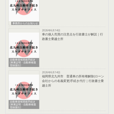
事務所からのお知らせ
2026年6月14日
車の個人売買の注意点を行政書士が解説｜行
政書士乗越士所
自動車保有関係手続き
(車庫証明・自動車検査
登録届出)
2026年6月14日
福岡県北九州市 普通車の所有権解除(ローン
会社からの名義変更)手続き代行｜行政書士乗
越士所
自動車保有関係手続き
(車庫証明・自動車検査
登録届出)