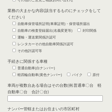
業務の大まかな内容(該当するものにチェックをして
ください)
自動車保管場所証明(車庫証明)・保管場所届出
自動車の検査登録届出(名義変更等)
封印関係
運輸・運送業関係許認可
レンタカーその他自動車関係許認可
その他許認可等
手続きに関係する車種
普通自動車(白ナンバー)
軽四輪自動車(黄色ナンバー)
バイク
原付
車両が複数台ある場合はその台数(例.普通車〇台 軽
自動車〇台 合計〇台)
ナンバー管轄またはお住まいの市区町村