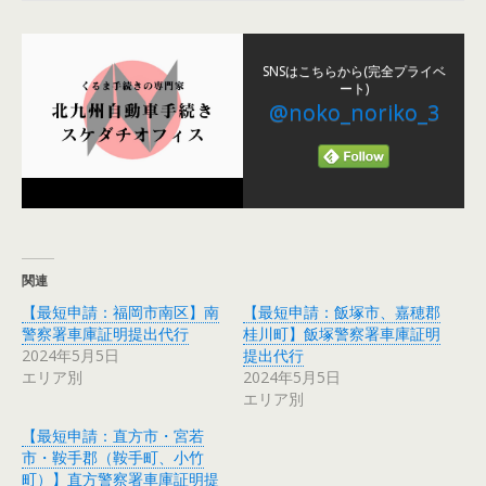
SNSはこちらから(完全プライベ
ート)
@noko_noriko_3
関連
【最短申請：福岡市南区】南
【最短申請：飯塚市、嘉穂郡
警察署車庫証明提出代行
桂川町】飯塚警察署車庫証明
2024年5月5日
提出代行
エリア別
2024年5月5日
エリア別
【最短申請：直方市・宮若
市・鞍手郡（鞍手町、小竹
町）】直方警察署車庫証明提