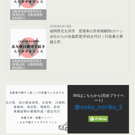
自動車保有関係手続き
(車庫証明・自動車検査
登録届出)
2026年6月14日
福岡県北九州市 普通車の所有権解除(ローン
会社からの名義変更)手続き代行｜行政書士乗
越士所
自動車保有関係手続き
(車庫証明・自動車検査
登録届出)
SNSはこちらから(完全プライベ
ート)
@noko_noriko_3