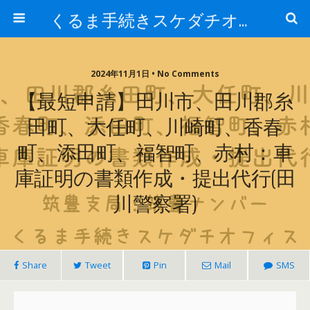
くるま手続きスケダチオフィス
2024年11月1日 • No Comments
【最短申請】田川市、田川郡糸
田町、大任町、川崎町、香春
町、添田町、福智町、赤村：車
庫証明の書類作成・提出代行(田
川警察署)
Share
Tweet
Pin
Mail
SMS