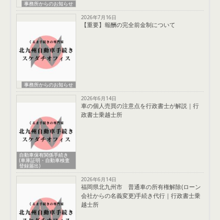
事務所からのお知らせ
2026年7月16日
【重要】報酬の完全前金制について
事務所からのお知らせ
2026年6月14日
車の個人売買の注意点を行政書士が解説｜行
政書士乗越士所
自動車保有関係手続き
(車庫証明・自動車検査
登録届出)
2026年6月14日
福岡県北九州市 普通車の所有権解除(ローン
会社からの名義変更)手続き代行｜行政書士乗
越士所