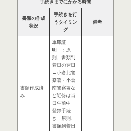
手続きまでにかかる時間
手続きを行
書類の作成
うタイミン
備考
状況
グ
車庫証
明 ：原
則、書類到
着日の翌日
→小倉北警
察署・小倉
書類作成済
南警察署な
み
ど近傍は当
日午前中
登録手続
き：原則、
書類到着日