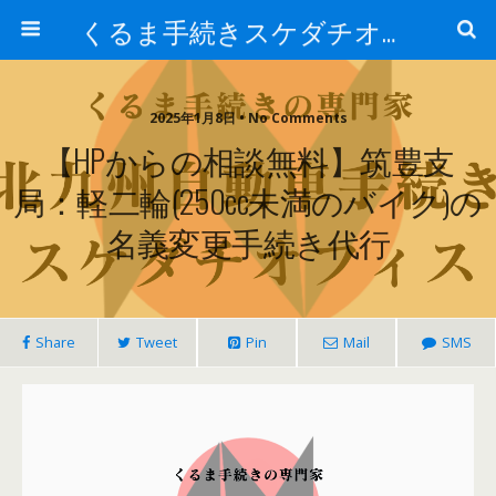
くるま手続きスケダチオフィス
2025年1月8日 • No Comments
【HPからの相談無料】筑豊支
局：軽二輪(250cc未満のバイク)の
名義変更手続き代行
Share
Tweet
Pin
Mail
SMS