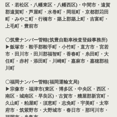
区・若松区・八幡東区・八幡西区)・中間市・遠賀
郡遠賀町・芦屋町・水巻町・岡垣町・京都郡苅田
町・みやこ町・行橋市・築上郡築上町・吉富町・
上毛町・豊前市
〇筑豊ナンバー管轄(筑豊自動車検査登録事務所)
▶飯塚市・鞍手郡鞍手町・小竹町・直方市・宮若
市・田川市・田川郡福智町・香春町・糸田町・大
任町・赤村・添田町・川崎町・嘉麻市・嘉穂郡桂
川町
〇福岡ナンバー管轄(福岡運輸支局)
▶宗像市・福津市(東区・博多区・中央区・西区・
南区・城南区・早良区)・古賀市・糟屋郡新宮町・
久山町・粕屋町・須恵町・志免町・宇美町・太宰
府市・筑紫野市・大野城市・春日市・那珂川市・
福岡市・糸島市