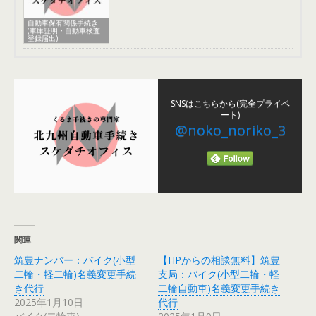
自動車保有関係手続き
(車庫証明・自動車検査
登録届出)
SNSはこちらから(完全プライベ
ート)
@noko_noriko_3
関連
筑豊ナンバー：バイク(小型
【HPからの相談無料】筑豊
二輪・軽二輪)名義変更手続
支局：バイク(小型二輪・軽
き代行
二輪自動車)名義変更手続き
2025年1月10日
代行