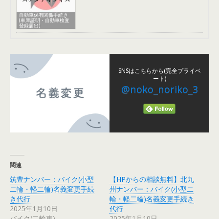
自動車保有関係手続き
(車庫証明・自動車検査
登録届出)
SNSはこちらから(完全プライベ
ート)
@noko_noriko_3
関連
筑豊ナンバー：バイク(小型
【HPからの相談無料】北九
二輪・軽二輪)名義変更手続
州ナンバー：バイク(小型二
き代行
輪・軽二輪)名義変更手続き
2025年1月10日
代行
バイク(二輪車)
2025年1月10日