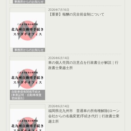
事務所からのお知らせ
2026年7月16日
【重要】報酬の完全前金制について
事務所からのお知らせ
2026年6月14日
車の個人売買の注意点を行政書士が解説｜行
政書士乗越士所
自動車保有関係手続き
(車庫証明・自動車検査
登録届出)
2026年6月14日
福岡県北九州市 普通車の所有権解除(ローン
会社からの名義変更)手続き代行｜行政書士乗
越士所