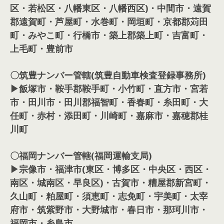
区・若松区・八幡東区・八幡西区)・中間市・遠賀
郡遠賀町・芦屋町・水巻町・岡垣町・京都郡苅田
町・みやこ町・行橋市・築上郡築上町・吉富町・
上毛町・豊前市
〇筑豊ナンバー管轄(筑豊自動車検査登録事務所)
▶飯塚市・鞍手郡鞍手町・小竹町・直方市・宮若
市・田川市・田川郡福智町・香春町・糸田町・大
任町・赤村・添田町・川崎町・嘉麻市・嘉穂郡桂
川町
〇福岡ナンバー管轄(福岡運輸支局)
▶宗像市・福津市(東区・博多区・中央区・西区・
南区・城南区・早良区)・古賀市・糟屋郡新宮町・
久山町・粕屋町・須恵町・志免町・宇美町・太宰
府市・筑紫野市・大野城市・春日市・那珂川市・
福岡市・糸島市