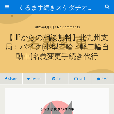
くるま手続きスケダチオフィス
2025年1月9日 • No Comments
【HPからの相談無料】北九州支
局：バイク(小型二輪・軽二輪自
動車)名義変更手続き代行
Share
Tweet
Pin
Mail
SMS