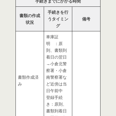
手続きまでにかかる時間
手続きを行
書類の作成
うタイミン
備考
状況
グ
車庫証
明 ：原
則、書類到
着日の翌日
→小倉北警
察署・小倉
書類作成済
南警察署な
み
ど近傍は当
日午前中
登録手続
き：原則、
書類到着日