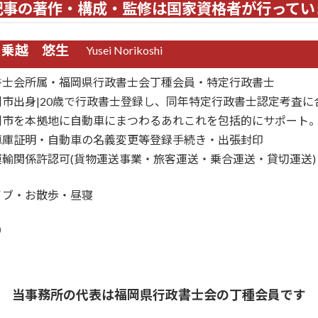
記事の著作・構成・監修は国家資格者が行ってい
 乗越 悠生
Yusei Norikoshi
書士会所属・福岡県行政書士会丁種会員・特定行政書士
市出身|20歳で行政書士登録し、同年特定行政書士認定考査に
州市を本拠地に自動車にまつわるあれこれを包括的にサポート
車庫証明・自動車の名義変更等登録手続き・出張封印
認可(貨物運送事業・旅客運送・乗合運送・貸切運送)
イブ・お散歩・昼寝
k
Tube
ordPress
当事務所の代表は福岡県行政書士会の丁種会員です