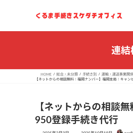
コ
ナ
ン
ビ
テ
ゲ
ン
ー
ツ
シ
へ
ョ
ス
ン
連結
キ
に
ッ
移
プ
動
HOME
総合・未分類
手続き別
運輸・運送事業関
【ネットからの相談無料：福岡ナンバー】福岡支局：キャンピ
【ネットからの相談無
950登録手続き代行
最
2025年2月3日
2025年10月19日
nori