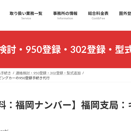
取り扱い業務一覧
事務所の情報
総合料金表
圏外登
Service
Information
Cost&Fee
検討・950登録・302登録・型
係手続き
連結検討・950登録・302登録・型式追加
ングカーの950登録手続き代行
料：福岡ナンバー】福岡支局：
koshi