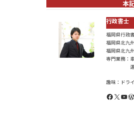
本
行政書士
福岡県行政
福岡県北九州
福岡県北九
専門業務：
運輸関係許
趣味：ドラ
Faceboo
X
You
W