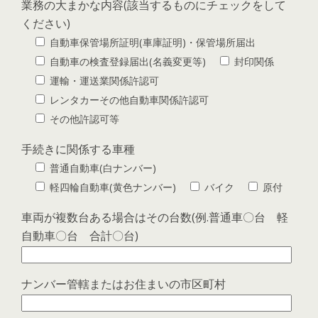
業務の大まかな内容(該当するものにチェックをして
ください)
自動車保管場所証明(車庫証明)・保管場所届出
自動車の検査登録届出(名義変更等)
封印関係
運輸・運送業関係許認可
レンタカーその他自動車関係許認可
その他許認可等
手続きに関係する車種
普通自動車(白ナンバー)
軽四輪自動車(黄色ナンバー)
バイク
原付
車両が複数台ある場合はその台数(例.普通車〇台 軽
自動車〇台 合計〇台)
ナンバー管轄またはお住まいの市区町村