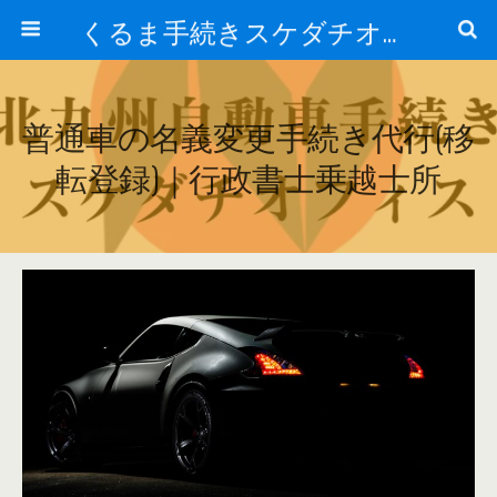
くるま手続きスケダチオフィス
普通車の名義変更手続き代行(移
転登録)｜行政書士乗越士所