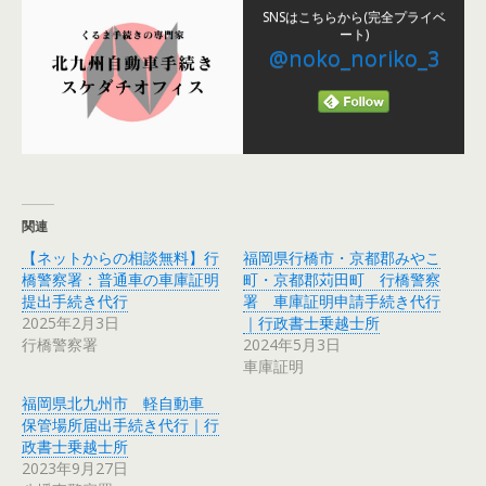
SNSはこちらから(完全プライベ
ート)
@noko_noriko_3
関連
【ネットからの相談無料】行
福岡県行橋市・京都郡みやこ
橋警察署：普通車の車庫証明
町・京都郡苅田町 行橋警察
提出手続き代行
署 車庫証明申請手続き代行
2025年2月3日
｜行政書士乗越士所
行橋警察署
2024年5月3日
車庫証明
福岡県北九州市 軽自動車
保管場所届出手続き代行｜行
政書士乗越士所
2023年9月27日