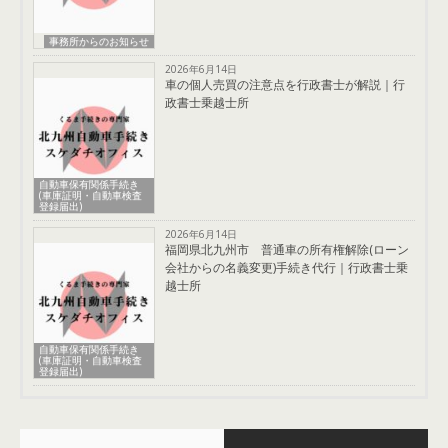
事務所からのお知らせ
2026年6月14日
車の個人売買の注意点を行政書士が解説｜行
政書士乗越士所
自動車保有関係手続き
(車庫証明・自動車検査
登録届出)
2026年6月14日
福岡県北九州市 普通車の所有権解除(ローン
会社からの名義変更)手続き代行｜行政書士乗
越士所
自動車保有関係手続き
(車庫証明・自動車検査
登録届出)