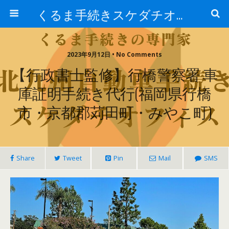
くるま手続きスケダチオフィス
2023年9月12日 • No Comments
【行政書士監修】行橋警察署 車
庫証明手続き代行(福岡県行橋
市・京都郡苅田町・みやこ町)
Share
Tweet
Pin
Mail
SMS