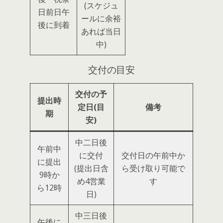
(スケジュ
日前日午
ールに余裕
後に到着
あれば当日
中)
交付の目安
交付の予
提出時
定日(目
備考
期
安)
中二日後
午前中
に交付
交付日の午前中か
に提出
(提出日含
ら受け取り可能で
9時か
め4営業
す
ら12時
日)
中三日後
午後に