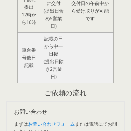
に交付
交付日の午前中か
提出
(提出日含
ら受け取りが可能
12時か
め5営業
です
ら16時
日)
記載の日
から中一
車台番
日後
号後日
(提出日除
記載
き2営業
日)
ご依頼の流れ
お問い合わせ
まずは
お問い合わせフォーム
または電話にてお問