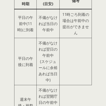
備考
時期
(目安)
11時ごろ到着の
平日の午
不備がなけ
場合は午前中の
前中(11
れば当日の
提出ができませ
時)に到着
午前中
ん
不備がなけ
れば翌日の
午前中
平日の午
(スケジュ
後に到着
ールに余裕
あれば当日
中)
不備がなけ
れば翌開庁
週末午
日の午前中
後・祝祭